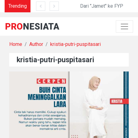
 Menyakitkan?
Garam di Lidah Sani
Trending
Dari "Jamet" ke FYP
PRO
NESIATA
Home
Author
kristia-putri-puspitasari
kristia-putri-puspitasari