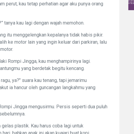
 perut, kau tetap perhatian agar aku punya orang
a?” tanya kau lagi dengan wajah memohon.
ang itu menggelengkan kepalanya tidak habis pikir.
h ke motor lain yang ingin keluar dari parkiran, lalu
 motor.
aki Rompi Jingga, kau menghampirinya lagi.
i jantungmu yang berdetak begitu kencang.
ragu, ya?" suara kau tenang, tapi jemarimu
akut ia hancur oleh guncangan langkahmu yang
i Rompi Jingga mengusirmu. Persis seperti dua puluh
u sebelumnya.
elas plastik. Kau harus coba lagi untuk
hari, bahkan anak ini akan kuajari buat kopi