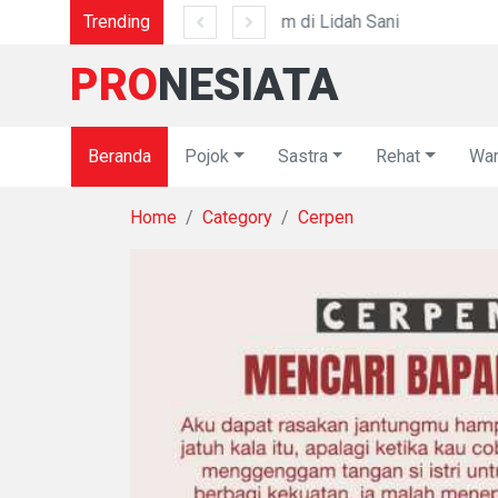
Trending
Dari "Jamet" 
PRO
NESIATA
Beranda
Pojok
Sastra
Rehat
War
Home
Category
Cerpen