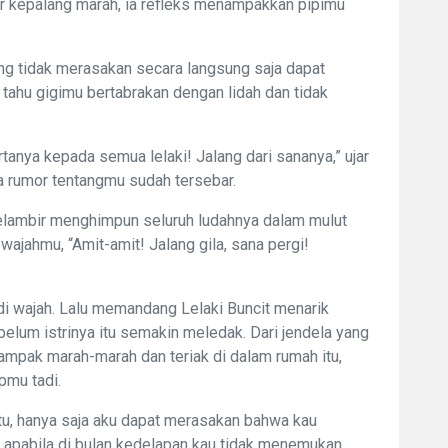
r kepalang marah, ia refleks menampakkan pipimu
yang tidak merasakan secara langsung saja dapat
tahu gigimu bertabrakan dengan lidah dan tidak
anya kepada semua lelaki! Jalang dari sananya,” ujar
ata rumor tentangmu sudah tersebar.
elambir menghimpun seluruh ludahnya dalam mulut
wajahmu, “Amit-amit! Jalang gila, sana pergi!
i wajah. Lalu memandang Lelaki Buncit menarik
lum istrinya itu semakin meledak. Dari jendela yang
tampak marah-marah dan teriak di dalam rumah itu,
pmu tadi.
itu, hanya saja aku dapat merasakan bahwa kau
, apabila di bulan kedelapan kau tidak menemukan