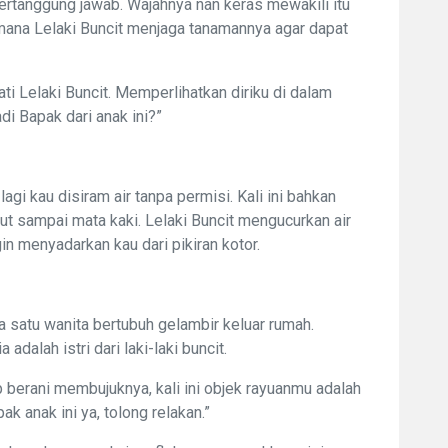
bertanggung jawab. Wajahnya nan keras mewakili itu
aimana Lelaki Buncit menjaga tanamannya agar dapat
ti Lelaki Buncit. Memperlihatkan diriku di dalam
di Bapak dari anak ini?”
-lagi kau disiram air tanpa permisi. Kali ini bahkan
but sampai mata kaki. Lelaki Buncit mengucurkan air
in menyadarkan kau dari pikiran kotor.
ka satu wanita bertubuh gelambir keluar rumah.
dalah istri dari laki-laki buncit.
ap berani membujuknya, kali ini objek rayuanmu adalah
ak anak ini ya, tolong relakan.”