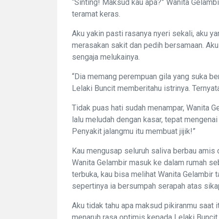
“Sinting! Maksud kau apa?” Wanita Gelambi
teramat keras.
Aku yakin pasti rasanya nyeri sekali, aku 
merasakan sakit dan pedih bersamaan. Aku 
sengaja melukainya.
“Dia memang perempuan gila yang suka bert
Lelaki Buncit memberitahu istrinya. Terny
Tidak puas hati sudah menampar, Wanita G
lalu meludah dengan kasar, tepat mengenai 
Penyakit jalangmu itu membuat jijik!”
Kau mengusap seluruh saliva berbau amis d
Wanita Gelambir masuk ke dalam rumah sebe
terbuka, kau bisa melihat Wanita Gelambir 
sepertinya ia bersumpah serapah atas sika
Aku tidak tahu apa maksud pikiranmu saat 
menaruh rasa optimis kepada Lelaki Buncit