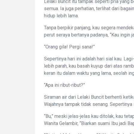
Lelaki Buncit itu tampak seperti pria yang 
semua. Ia juga perhatian, terlihat dari bag
hidup lebih lama.
Tanpa berpikir panjang, kau segera mendeka
perut seraya bertanya padanya, “Kau ingin ja
“Orang gila! Pergi sana!”
Sepertinya hari ini adalah hari sial kau. Lagi
lebih parah, kau basah kuyup dari atas ram
keran itu dalam waktu yang lama, seolah ing
“Apa ini ribut-ribut?”
Siraman air dari Lelaki Buncit berhenti keti
Wajahnya tampak tidak senang. Sepertinya ia a
“Bu,” meski jelas-jelas kau ditolak, kau tet
Wanita Gelambir, “Biarkan suami Ibu jadi Bap