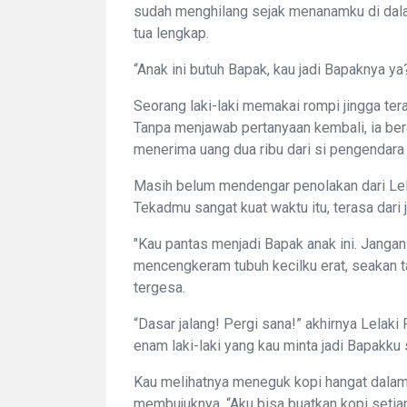
sudah menghilang sejak menanamku di dalam
tua lengkap.
“Anak ini butuh Bapak, kau jadi Bapaknya y
Seorang laki-laki memakai rompi jingga ter
Tanpa menjawab pertanyaan kembali, ia berali
menerima uang dua ribu dari si pengendara
Masih belum mendengar penolakan dari Lel
Tekadmu sangat kuat waktu itu, terasa dar
"Kau pantas menjadi Bapak anak ini. Jangan 
mencengkeram tubuh kecilku erat, seakan t
tergesa.
“Dasar jalang! Pergi sana!” akhirnya Lelak
enam laki-laki yang kau minta jadi Bapakk
Kau melihatnya meneguk kopi hangat dalam g
membujuknya, “Aku bisa buatkan kopi setiap 