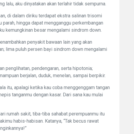
ang lalu, aku dinyatakan akan terlahir tidak sempurna.
 di dalam diriku terdapat ekstra salinan trisomi
tu parah, hingga dapat mengganggu perkembangan
n, aku kemungkinan besar mengalami
sindrom down
.
enambahkan penyakit bawaan lain yang akan
an; lima puluh persen bayi
sindrom down
mengalami
n penglihatan, pendengaran, serta hipotonia;
ampuan berjalan, duduk, menelan, sampai berpikir.
kala itu, apalagi ketika kau coba menggenggam tangan
menepis tanganmu dengan kasar. Dari sana kau mulai
ari rumah sakit, tiba-tiba sahabat perempuanmu itu
makimu habis-habisan. Katanya, “Tak becus rawat
ginginkannya!”