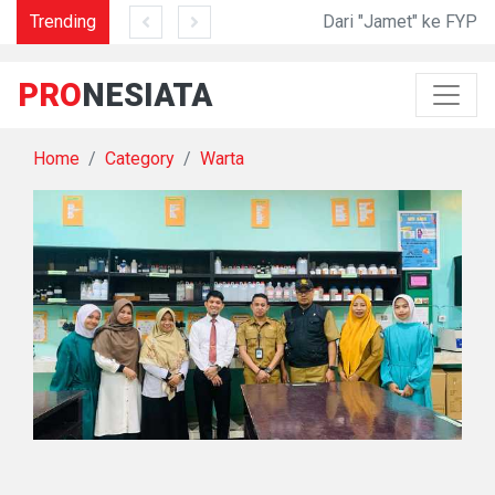
Garam di Lidah Sani
Trending
Dari "Jamet" ke FYP
PRO
NESIATA
Home
Category
Warta