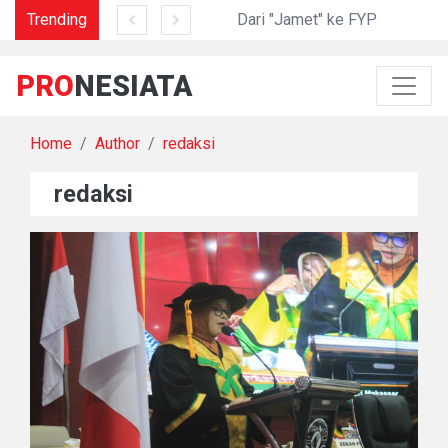
am di Lidah Sani
Trending
Dari "Jamet" ke FYP
PRO
NESIATA
Home
Author
redaksi
redaksi