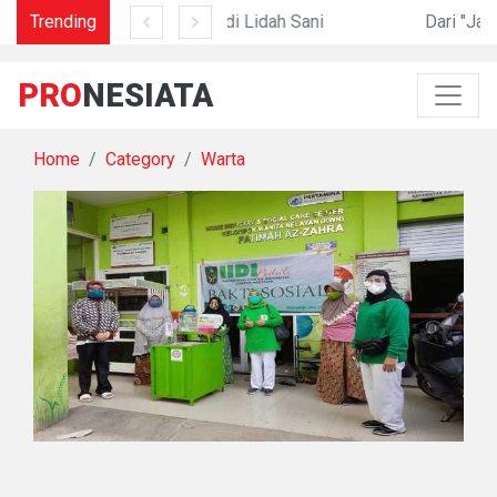
Trending
Mengapa Nostalgia Menyakitkan?
Garam di Lidah Sani
Dari "Jamet" ke FYP
PRO
NESIATA
Home
Category
Warta