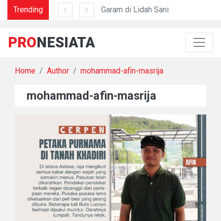
Trending
Mengapa Nostalgia Menyakitkan?
Garam di Lidah Sani
Dar
PRO
NESIATA
Home
Author
mohammad-afin-masrija
mohammad-afin-masrija