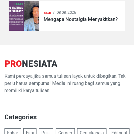
Esai
/
08 08, 2026
Mengapa Nostalgia Menyakitkan?
PRO
NESIATA
Kami percaya jika semua tulisan layak untuk dibagikan. Tak
perlu harus sempurna! Media ini ruang bagi semua yang
memiliki karya tulisan.
Categories
Kabar
Esai
Puisi
Cerpen
Ceritakanaja
Editorial