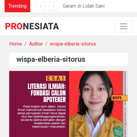
Trending
Mengapa Nostalgia Menyakitkan?
Garam di Lidah Sani
Da
PRO
NESIATA
Home
Author
wispa-elberia-sitorus
wispa-elberia-sitorus