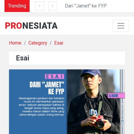
am di Lidah Sani
Trending
Dari "Jamet" ke FYP
PRO
NESIATA
Home
Category
Esai
Esai