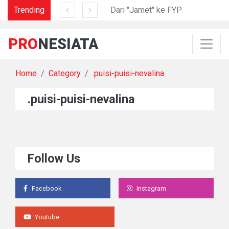
ram di Lidah Sani
Trending
Dari "Jamet" ke FYP
PRO
NESIATA
Home
Category
.puisi-puisi-nevalina
.puisi-puisi-nevalina
Follow Us
Facebook
Instagram
Youtube