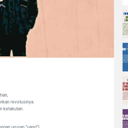
ian,
ankan revolusinya.
 ketakutan.
engan urusan "uang"),