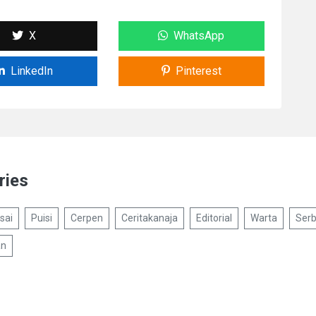
X
WhatsApp
LinkedIn
Pinterest
ries
sai
Puisi
Cerpen
Ceritakanaja
Editorial
Warta
Serb
an