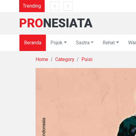
Trending
Da
PRO
NESIATA
Beranda
Pojok
Sastra
Rehat
War
Home
Category
Puisi