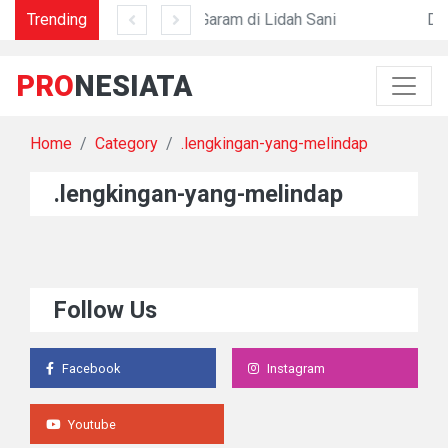
Trending
Mengapa Nostalgia Menyakitkan?
Garam di Lidah Sani
Dari
PRO
NESIATA
Home
Category
.lengkingan-yang-melindap
.lengkingan-yang-melindap
Follow Us
Facebook
Instagram
Youtube