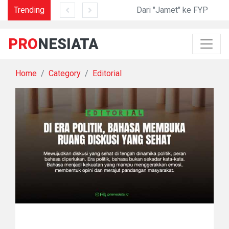
Garam di Lidah Sani
Trending
Dari "Jamet" ke FYP
PRO
NESIATA
Home
Category
Editorial