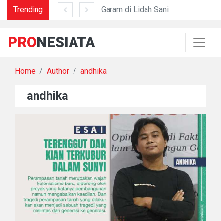
Trending
Mengapa Nostalgia Menyakitkan?
Garam di Lidah Sani
Dar
PRO
NESIATA
Home
Author
andhika
andhika