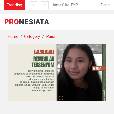
Trending
Dari "Jamet" ke FYP
PRO
NESIATA
Home
Category
Puisi