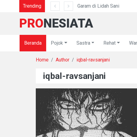
Trending
Garam di Lidah Sani
PRO
NESIATA
Beranda
Pojok
Sastra
Rehat
War
Home
Author
iqbal-ravsanjani
iqbal-ravsanjani