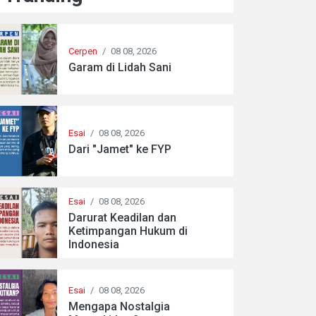
Cerpen
/
08 08, 2026
Garam di Lidah Sani
Esai
/
08 08, 2026
Dari "Jamet" ke FYP
Esai
/
08 08, 2026
Darurat Keadilan dan
Ketimpangan Hukum di
Indonesia
Esai
/
08 08, 2026
Mengapa Nostalgia