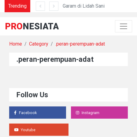
Trending
Mengapa Nostalgia Menyakitkan?
Garam di Lidah Sani
Da
PRO
NESIATA
Home
Category
.peran-perempuan-adat
.peran-perempuan-adat
Follow Us
Facebook
Instagram
Youtube