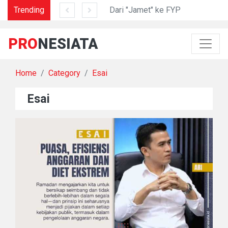
am di Lidah Sani
Trending
Dari "Jamet" ke FYP
PRO
NESIATA
Home
Category
Esai
Esai