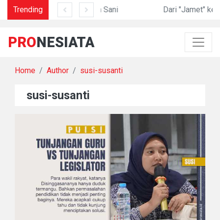
kan?
Garam di Lidah Sani
Trending
Dari "Jamet" ke FYP
PRO
NESIATA
Home
Author
susi-susanti
susi-susanti